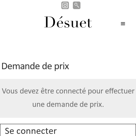
Recherche
Recherche
Aller
Aller
pour :
M
ir
à
au
en
la
contenu
ir
u
u
navigation
ir
nt
u
nt
u
Demande de prix
nt
Vous devez être connecté pour effectuer
une demande de prix.
Se connecter