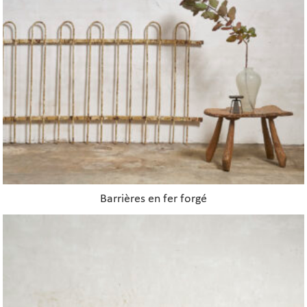
nt
Barrières en fer forgé