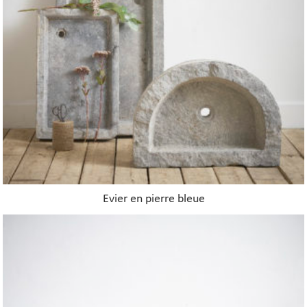
Evier en pierre bleue
Ce
produit
a
plusieurs
variations.
Les