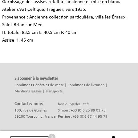
Garnissage des assises refait à l’ancienne et mise en blanc.
Atelier d’Art Celtique, Tréguier, vers 1935.
Provenance : Ancienne collection particulière, villa les Émaux,
Saint-Briac-sur-Mer.
H. totale: 83,5 cm
L. 40,5 cm P. 40 cm
Assise H. 45 cm
S'abonner à la newsletter
Conditions Générales de Vente
|
Conditions de livraison
|
Mentions légales
|
Transports
Contactez nous
bonjour@desuet.fr
100, rue de Guisnes
Simon : +33 (0)6 25 89 03 73
59200 Tourcoing, France
Perrine : +33 (0)6 67 44 95 79
0